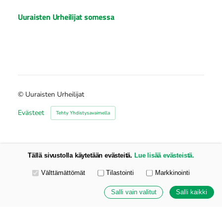
Uuraisten Urheilijat somessa
©
Uuraisten Urheilijat
Evästeet
Tehty Yhdistysavaimella
Tällä sivustolla käytetään evästeitä.
Lue lisää evästeistä.
Valitse käytettävät evästeet
Välttämättömät
Tilastointi
Markkinointi
Salli vain valitut
Salli kaikki