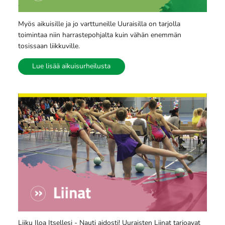
Myös aikuisille ja jo varttuneille Uuraisilla on tarjolla
toimintaa niin harrastepohjalta kuin vähän enemmän
tosissaan liikkuville.
Lue lisää aikuisurheilusta
Liiku Iloa Itsellesi - Nauti aidosti! Uuraisten Liinat tarjoavat