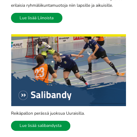
erilaisia ryhmäliikuntamuotoja niin lapsille ja aikuisille.
Lue lisää Liinoista
Reikäpallon perässä juoksua Uuraisilla.
Lue lisää salibandysta