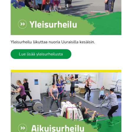
Yleisurheilu liikuttaa nuoria Uuraisilla kesäisin.
Lue lisää yleisurheilusta