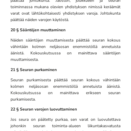
päättää johtokunta. Jaoston, joukkueen ja seuran
toiminnassa mukana olevien yhdistyksen nimissä keräämät
varat ovat lähtökohtaisesti yhdistyksen varoja. Johtokunta
päättää näiden varojen käytöstä.
20 § Sääntöjen muuttaminen
Näiden sääntöjen muuttamisesta päättää seuran kokous
vähintään kolmen neljäsosan enemmistöllä annetuista
äänistä. Kokouskutsussa on mainittava sääntöjen
muuttamisesta.
21 § Seuran purkaminen
Seuran purkamisesta päättää seuran kokous vähintään
kolmen neljäsosan enemmistöllä annetuista äänistä.
Kokouskutsussa on mainittava erikseen seuran
purkamisesta.
22 § Seuran varojen luovuttaminen
Jos seura on päätetty purkaa, sen varat on luovutettava
johonkin seuran toiminta-alueen liikuntakasvatusta