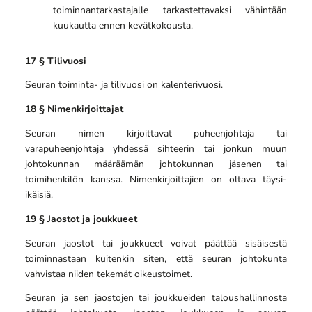
toiminnantarkastajalle tarkastettavaksi vähintään
kuukautta ennen kevätkokousta.
17 § Tilivuosi
Seuran toiminta- ja tilivuosi on kalenterivuosi.
18 § Nimenkirjoittajat
Seuran nimen kirjoittavat puheenjohtaja tai
varapuheenjohtaja yhdessä sihteerin tai jonkun muun
johtokunnan määräämän johtokunnan jäsenen tai
toimihenkilön kanssa. Nimenkirjoittajien on oltava täysi-
ikäisiä.
19 § Jaostot ja joukkueet
Seuran jaostot tai joukkueet voivat päättää sisäisestä
toiminnastaan kuitenkin siten, että seuran johtokunta
vahvistaa niiden tekemät oikeustoimet.
Seuran ja sen jaostojen tai joukkueiden taloushallinnosta