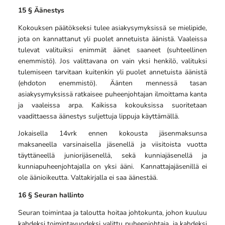
15 §
Äänestys
Kokouksen päätökseksi tulee asiakysymyksissä se mielipide,
jota on kannattanut yli puolet annetuista äänistä. Vaaleissa
tulevat valituiksi enimmät äänet saaneet (suhteellinen
enemmistö). Jos valittavana on vain yksi henkilö, valituksi
tulemiseen tarvitaan kuitenkin yli puolet annetuista äänistä
(ehdoton enemmistö). Äänten mennessä tasan
asiakysymyksissä ratkaisee puheenjohtajan ilmoittama kanta
ja vaaleissa arpa. Kaikissa kokouksissa suoritetaan
vaadittaessa äänestys suljettuja lippuja käyttämällä.
Jokaisella 14vrk ennen kokousta jäsenmaksunsa
maksaneella varsinaisella jäsenellä ja viisitoista vuotta
täyttäneellä juniorijäsenellä, sekä kunniajäsenellä ja
kunniapuheenjohtajalla on yksi ääni. Kannattajajäsenillä ei
ole äänioikeutta. Valtakirjalla ei saa äänestää.
16 § Seuran hallinto
Seuran toimintaa ja taloutta hoitaa johtokunta, johon kuuluu
kahdeksi toimintavuodeksi valittu puheenjohtaja, ja kahdeksi