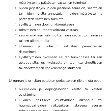
määräysten ja päätösten vastainen toiminta
niiden järjestöjen, joiden jäsenenä seura on, sääntöjen
tai niiden nojalla annettujen muiden määräysten ja
päätösten vastainen toiminta
syyllistyminen dopingrikkomukseen
toimiminen seuran tarkoitusta vastaan
seuran maineen vahingoittaminen seuran toiminnassa
tai sen ulkopuolella
liikunnan ja urheilun eettisten periaatteiden
rikkominen
syyllistyminen rikokseen seuran toiminnassa tai sen
ulkopuolella, jos rikoksesta on tuomittu ehdolliseen
tai ehdottomaan vankeusrangaistukseen
Liikunnan ja urheilun eettisten periaatteiden rikkomista ovat:
huumeiden ja dopingaineiden käyttö tai käytön
edistäminen
julkinen häiritsevä esiintyminen alkoholin tai
huumausaineiden vaikutuksen alaisena seuran
toiminnassa tai sen ulkopuolella