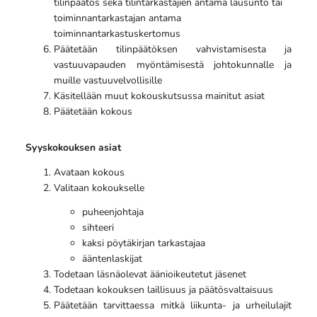
tilinpäätös sekä tilintarkastajien antama lausunto tai
toiminnantarkastajan antama
toiminnantarkastuskertomus
Päätetään tilinpäätöksen vahvistamisesta ja
vastuuvapauden myöntämisestä johtokunnalle ja
muille vastuuvelvollisille
Käsitellään muut kokouskutsussa mainitut asiat
Päätetään kokous
Syyskokouksen asiat
Avataan kokous
Valitaan kokoukselle
puheenjohtaja
sihteeri
kaksi pöytäkirjan tarkastajaa
ääntenlaskijat
Todetaan läsnäolevat äänioikeutetut jäsenet
Todetaan kokouksen laillisuus ja päätösvaltaisuus
Päätetään tarvittaessa mitkä liikunta-
ja
urheilulajit