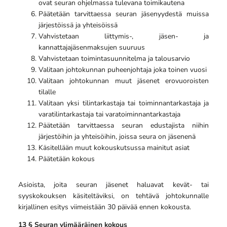
ovat seuran ohjelmassa tulevana toimikautena
Päätetään tarvittaessa seuran jäsenyydestä muissa
järjestöissä ja yhteisöissä
Vahvistetaan liittymis-, jäsen- ja
kannattajajäsenmaksujen suuruus
Vahvistetaan toimintasuunnitelma ja talousarvio
Valitaan johtokunnan puheenjohtaja joka toinen vuosi
Valitaan johtokunnan muut jäsenet erovuoroisten
tilalle
Valitaan yksi tilintarkastaja
tai toiminnantarkastaja ja
varatilintarkastaja tai varatoiminnantarkastaja
Päätetään tarvittaessa seuran edustajista niihin
järjestöihin ja yhteisöihin, joissa seura on jäsenenä
Käsitellään muut kokouskutsussa mainitut asiat
Päätetään kokous
Asioista, joita seuran jäsenet haluavat kevät- tai
syyskokouksen käsiteltäviksi, on tehtävä johtokunnalle
kirjallinen esitys viimeistään 30 päivää ennen kokousta.
13 § Seuran ylimääräinen kokous