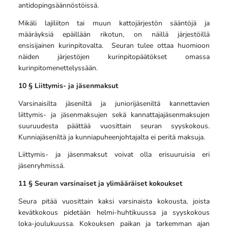
antidopingsäännöstöissä.
Mikäli lajiliiton tai muun kattojärjestön sääntöjä ja
määräyksiä epäillään rikotun, on näillä järjestöillä
ensisijainen kurinpitovalta. Seuran tulee ottaa huomioon
näiden järjestöjen kurinpitopäätökset omassa
kurinpitomenettelyssään.
10 § Liittymis- ja jäsenmaksut
Varsinaisilta jäseniltä ja juniorijäseniltä kannettavien
liittymis- ja jäsenmaksujen sekä kannattajajäsenmaksujen
suuruudesta päättää vuosittain seuran syyskokous.
Kunniajäseniltä ja kunniapuheenjohtajalta ei peritä maksuja.
Liittymis- ja jäsenmaksut voivat olla erisuuruisia eri
jäsenryhmissä.
11 § Seuran varsinaiset ja ylimääräiset kokoukset
Seura pitää vuosittain kaksi varsinaista kokousta, joista
kevätkokous pidetään helmi-huhtikuussa ja syyskokous
loka-joulukuussa. Kokouksen paikan ja tarkemman ajan