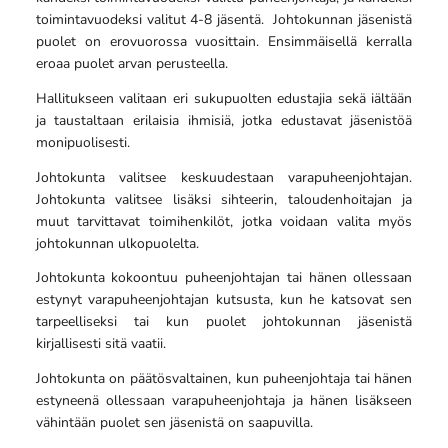
toimintavuodeksi valitut 4-8 jäsentä. Johtokunnan jäsenistä
puolet on erovuorossa vuosittain. Ensimmäisellä kerralla
eroaa puolet arvan perusteella.
Hallitukseen valitaan eri sukupuolten edustajia sekä iältään
ja taustaltaan erilaisia ihmisiä, jotka edustavat jäsenistöä
monipuolisesti.
Johtokunta valitsee keskuudestaan varapuheenjohtajan.
Johtokunta valitsee lisäksi sihteerin, taloudenhoitajan ja
muut tarvittavat toimihenkilöt, jotka voidaan valita myös
johtokunnan ulkopuolelta.
Johtokunta kokoontuu puheenjohtajan tai hänen ollessaan
estynyt varapuheenjohtajan kutsusta, kun he katsovat sen
tarpeelliseksi tai kun puolet johtokunnan jäsenistä
kirjallisesti sitä vaatii.
Johtokunta on päätösvaltainen, kun puheenjohtaja tai hänen
estyneenä ollessaan varapuheenjohtaja ja hänen lisäkseen
vähintään puolet sen jäsenistä on saapuvilla.