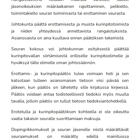
jäsenoikeuksien määräaikainen rajoittaminen, pelikielto,
toimintakielto seuran toiminnasta tai erottaminen seurasta.
Johtokunta päättä erottamisesta ja muista kurinpitotoimista
ja niiden yhteydessä annettavista rangaistuksista.
Asianosaista on aina kuultava ennen päätöksen tekemistä.
Seuran kokous voi johtokunnan esityksestä päättää
kurinpitovallan siirtämisestä erilliselle kurinpitoelimelle ja
hyväksyä tälle elimelle oman johtosäännön.
Erottamis- ja kurinpitopäätös tulee voimaan heti ja sen
katsotaan tulleen asianomaisen tietoon viisi päivää sen
jälkeen, kun päätös on lähetetty sille kirjatussa kirjeessä.
Päätös voidaan antaa todisteellisesti tiedoksi myös muulla
tavalla, jolloin päätös on tullut tietoon tiedoksiantohetkellä.
Erotetulla ja kurinpitopäätöksen kohteella ei ole oikeutta
vaatia takaisin seuralle suorittamiaan maksuja.
Dopingrikkomukset ja seuran jäsenelle niistä määrättävät
seuraamukset on määrätty edellä mainituissa