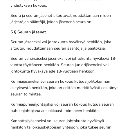
yhdistyksen kokous.
Seura ja seuran jäsenet sitoutuvat noudattamaan niiden
järjestöjen sääntöjä, joiden jäsenenä seura on.
5 § Seuran jäsenet
Seuran jäseneksi voi johtokunta hyväksyä henkilön, joka
sitoutuu noudattamaan seuran sääntöjä ja päätöksiä.
Seuran varsinaiseksi jäseneksi voi johtokunta hyväksyä 18-
vuotta täyttäneen henkilön. Seuran juniorijäseneksi voi
johtokunta hyväksyä alle 18-vuotiaan henkilön.
Kunniajäseneksi voi seuran kokous kutsua johtokunnan
esityksestä henkilön, joka on erittäin merkittävästi edistänyt
seuran toimintaa.
Kunniapuheenjohtajaksi voi seuran kokous kutsua seuran
puheenjohtajana ansiokkaasti toimineen henkilön.
Kannattajajäseneksi voi seuran johtokunta hyväksyä
henkilön tai oikeuskelpoisen yhteisön, joka tukee seuran