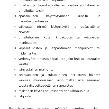
tupakan ja tupakkatuotteiden käytön yhdistäminen
urheilutilanteisiin
epäasiallinen käyttäytyminen kilpailu- ja
harjoitustilanteessa
väkivalta, törkeä kielenkäyttö ja epäasiallinen
arvostelu
urheiluhuijaus, kuten kilpailutilan tai -välineiden
manipulointi
kilpailutulosten ja -tapahtumien manipulointi tai
niiden yritys
vedonlyönti omasta kilpailusta joko itse tai edustajan
kautta
lainvastainen mainonta
seksuaalinen ja sukupuoleen perustuva häirintä
kaikissa muodoissaan riippumatta siitä seuraako
teosta rikosoikeudellinen rangaistus
rasistinen käytös seurassa tai sen ulkopuolella
lahjonta
Rangaistuksena voidaan määrätä varoitus, sakko,