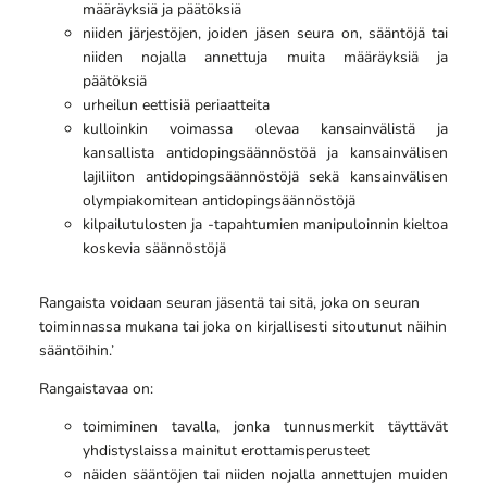
määräyksiä ja päätöksiä
niiden järjestöjen, joiden jäsen seura on, sääntöjä tai
niiden nojalla annettuja muita määräyksiä ja
päätöksiä
urheilun eettisiä periaatteita
kulloinkin voimassa olevaa kansainvälistä ja
kansallista antidopingsäännöstöä ja kansainvälisen
lajiliiton antidopingsäännöstöjä sekä kansainvälisen
olympiakomitean antidopingsäännöstöjä
kilpailutulosten ja -tapahtumien manipuloinnin kieltoa
koskevia säännöstöjä
Rangaista voidaan seuran jäsentä tai sitä, joka on seuran
toiminnassa mukana tai joka on kirjallisesti sitoutunut näihin
sääntöihin.’
Rangaistavaa on:
toimiminen tavalla, jonka tunnusmerkit täyttävät
yhdistyslaissa mainitut erottamisperusteet
näiden sääntöjen tai niiden nojalla annettujen muiden