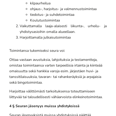
kilpaurheilua
ohjaus-, harjoitus- ja valmennustoimintaa
tiedotus- ja suhdetoimintaa
Koulutustoimintaa
Vaikuttamalla laaja-alaisesti liikunta-, urheilu- ja
yhdistysasioihin omalla alueellaan.
Harjoittamalla julkaisutoimintaa
Toimintansa tukemiseksi seura voi:
Ottaa vastaan avustuksia, lahjoituksia ja testamentteja,
omistaa toimintaansa varten tarpeellisia irtainta ja kiinteää
omaisuutta sekä hankkia varoja esim. järjestäen huvi- ja
tanssitilaisuuksia, tavaran- tai rahankeräyksiä ja arpajaisia
sekä bingotoimintaa.
Harjoittaa välittömästi tarkoituksensa toteuttamiseen
liittyvää tai taloudellisesti vähäarvoista elinkeinotoimintaa.
4 § Seuran jäsenyys muissa yhdistyksissä
Seuran jäsenyyksistä muissa yhdistyksissä päättää