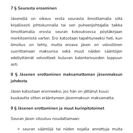
7 § Seurasta eroaminen
Jäsenellä on oikeus erota seurasta ilmoittamalla siitä
kirjallisesti johtokunnalle tai sen puheenjohtajalle taikka
ilmoittamalla erosta seuran kokouksessa pöytäkirjaan
merkitsemistä varten. Ero katsotaan tapahtuneeksi heti, kun
ilmoitus on tehty, mutta eroava jäsen on velvollinen
suorittamaan maksunsa sekä muut näiden sääntöjen
edellyttämät velvoitteet kuluvan kalenterivuoden loppuun
asti.
8 § Jäsenen erottaminen maksamattoman jäsenmaksun
johdosta
Jäsen katsotaan eronneeksi, jos hän on jättänyt kuusi
kuukautta sitten erääntyneen jäsenmaksun maksamatta.
9 § Jäsenen erottaminen ja muut kurinpitotoimet
Seuran jäsen sitoutuu noudattamaan:
seuran sääntöjä tai niiden nojalla annettuja muita