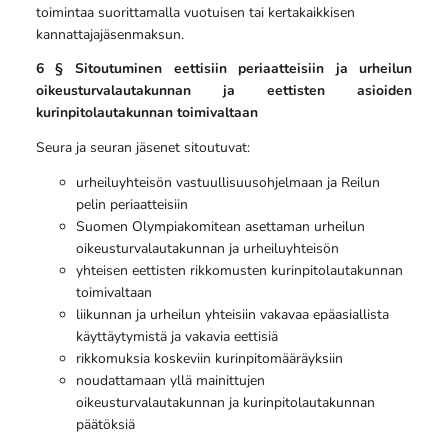
toimintaa suorittamalla vuotuisen tai kertakaikkisen
kannattajajäsenmaksun.
6 §
Sitoutuminen eettisiin periaatteisiin ja urheilun
oikeusturvalautakunnan ja eettisten asioiden
kurinpitolautakunnan toimivaltaan
Seura ja seuran jäsenet sitoutuvat:
urheiluyhteisön vastuullisuusohjelmaan ja Reilun
pelin periaatteisiin
Suomen Olympiakomitean asettaman urheilun
oikeusturvalautakunnan ja urheiluyhteisön
yhteisen eettisten rikkomusten kurinpitolautakunnan
toimivaltaan
liikunnan ja urheilun yhteisiin vakavaa epäasiallista
käyttäytymistä ja vakavia eettisiä
rikkomuksia koskeviin kurinpitomääräyksiin
noudattamaan yllä mainittujen
oikeusturvalautakunnan ja kurinpitolautakunnan
päätöksiä