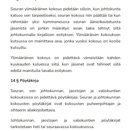
Seuran ylimääräinen kokous pidetään silloin, kun johtokunta
katsoo sen tarpeelliseksi, seuran kokous niin päättää tai kun
vähintään yksi kymmenesosa seuran äänioikeutetuista
jäsenistä on jonkin määrätyn asian takia tehnyt siitä
johtokunnalle kirjallisen esityksen. Ylimääräisen kokouksen
kutsussa on mainittava asia, jonka vuoksi kokous on koolle
kutsuttu.
Ylimääräinen kokous on pidettävä viimeistään kahden
kuukauden kuluessa siitä, kun jäsenet ovat tehneet siitä
edellä mainitulla tavalla esityksen.
14 § Pöytäkirja
Seuran, sen johtokunnan, jaostojen ja valiokuntien
kokouksissa on pidettävä pöytäkirjaa. Seuran ja johtokunnan
kokousten pöytäkirjat ovat kokousten puheenjohtajan ja
sihteerin allekirjoitettava.
Johtokunnan, jaostojen ja valiokuntien pöytäkirjat
tarkistetaan heti tai seuraavassa kokouksessa.