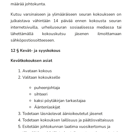
määrää johtokunta.
Kutsu varsinaiseen ja ylimääräiseen seuran kokoukseen on
julkaistava vähintään 14 päivää ennen kokousta seuran
internetsivuilla, urheiluseuran sosiaalisessa mediassa tai
lähettämällä kokouskutsu jäsenen ilmoittamaan
sähköpostiosoitteeseen.
12 § Kevät- ja syyskokous
Kevätkokouksen asiat
Avataan kokous
Valitaan kokoukselle
puheenjohtaja
sihteeri
kaksi pöytäkirjan tarkastajaa
Ääntenlaskijat
Todetaan läsnäolevat äänioikeutetut jäsenet
Todetaan kokouksen laillisuus ja päätösvaltaisuus
Esitetään johtokunnan laatima vuosikertomus ja