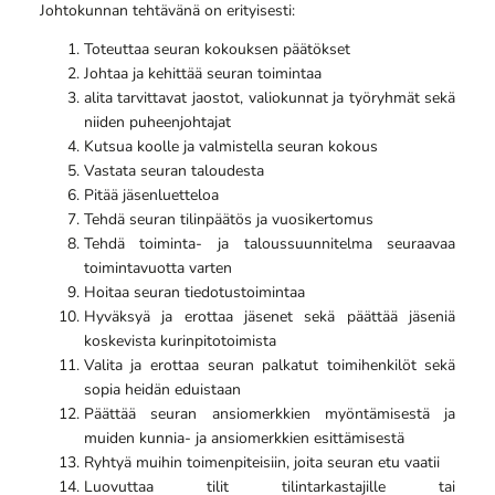
Johtokunnan tehtävänä on erityisesti:
Toteuttaa seuran kokouksen päätökset
Johtaa ja kehittää seuran toimintaa
alita tarvittavat jaostot, valiokunnat ja työryhmät sekä
niiden puheenjohtajat
Kutsua koolle ja valmistella seuran kokous
Vastata seuran taloudesta
Pitää jäsenluetteloa
Tehdä seuran tilinpäätös ja vuosikertomus
Tehdä toiminta- ja taloussuunnitelma seuraavaa
toimintavuotta varten
Hoitaa seuran tiedotustoimintaa
Hyväksyä ja erottaa jäsenet sekä päättää jäseniä
koskevista kurinpitotoimista
Valita ja erottaa seuran palkatut toimihenkilöt sekä
sopia heidän eduistaan
Päättää seuran ansiomerkkien myöntämisestä ja
muiden kunnia- ja ansiomerkkien esittämisestä
Ryhtyä muihin toimenpiteisiin, joita seuran etu vaatii
Luovuttaa tilit tilintarkastajille tai