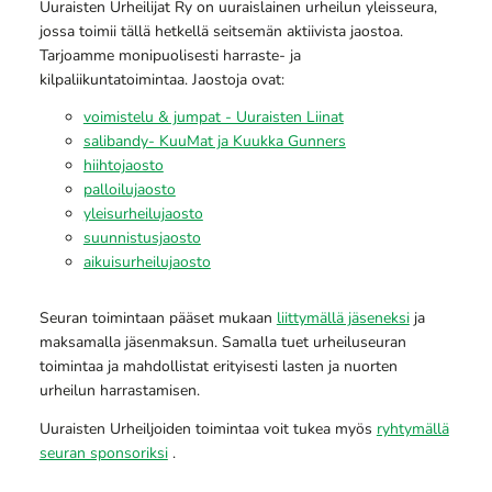
Uuraisten Urheilijat Ry on uuraislainen urheilun yleisseura,
jossa toimii tällä hetkellä seitsemän aktiivista jaostoa.
Tarjoamme monipuolisesti harraste- ja
kilpaliikuntatoimintaa. Jaostoja ovat:
voimistelu & jumpat - Uuraisten Liinat
salibandy- KuuMat ja Kuukka Gunners
hiihtojaosto
palloilujaosto
yleisurheilujaosto
suunnistusjaosto
aikuisurheilujaosto
Seuran toimintaan pääset mukaan
liittymällä jäseneksi
ja
maksamalla jäsenmaksun. Samalla tuet urheiluseuran
toimintaa ja mahdollistat erityisesti lasten ja nuorten
urheilun harrastamisen.
Uuraisten Urheiljoiden toimintaa voit tukea myös
ryhtymällä
seuran sponsoriksi
.