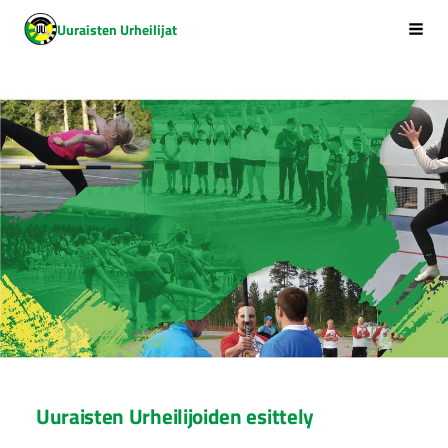
Siirry
Uuraisten Urheilijat
Vali
sivun
sisältöön
Uuraisten Urheilijoiden esittely