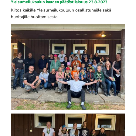
Yleisurheilukoulun kauden päätöstilaisuus 23.8.2023
Kiitos kaikille Yleisurheilukouluun osallistuneille sekä
huoltajille huoltamisesta.