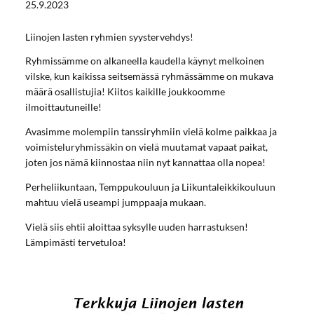
25.9.2023
Liinojen lasten ryhmien syystervehdys!
Ryhmissämme on alkaneella kaudella käynyt melkoinen
vilske, kun kaikissa seitsemässä ryhmässämme on mukava
määrä osallistujia! Kiitos kaikille joukkoomme
ilmoittautuneille!
Avasimme molempiin tanssiryhmiin vielä kolme paikkaa ja
voimisteluryhmissäkin on vielä muutamat vapaat paikat,
joten jos nämä kiinnostaa niin nyt kannattaa olla nopea!
Perheliikuntaan, Temppukouluun ja Liikuntaleikkikouluun
mahtuu vielä useampi jumppaaja mukaan.
Vielä siis ehtii aloittaa syksylle uuden harrastuksen!
Lämpimästi tervetuloa!