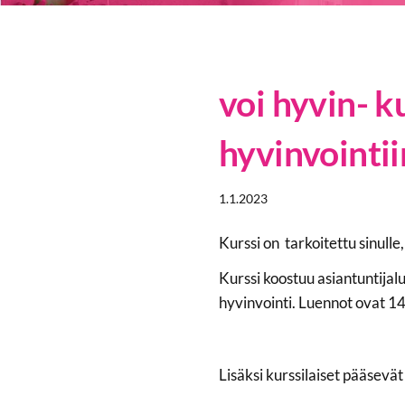
voi hyvin- k
hyvinvointii
1.1.2023
Kurssi on tarkoitettu sinull
Kurssi koostuu asiantuntijalu
hyvinvointi. Luennot ovat 14
Lisäksi kurssilaiset pääsevä