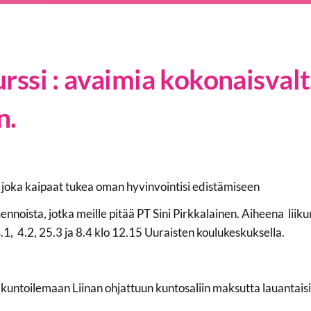
urssi : avaimia kokonaisval
n.
e, joka kaipaat tukea oman hyvinvointisi edistämiseen
ennoista, jotka meille pitää PT Sini Pirkkalainen. Aiheena liiku
.1, 4.2, 25.3 ja 8.4 klo 12.15 Uuraisten koulukeskuksella.
t kuntoilemaan Liinan ohjattuun kuntosaliin maksutta lauantaisi