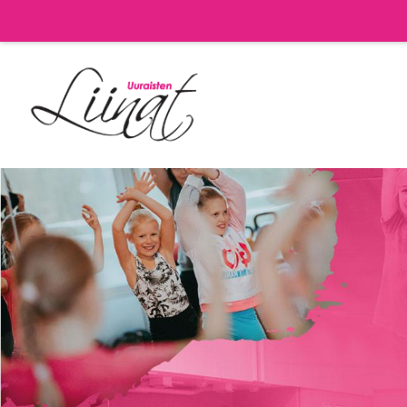
Siirry
sivun
sisältöön
Uuraisten Liinat -Liiku iloa itsellesi ja nauti aid