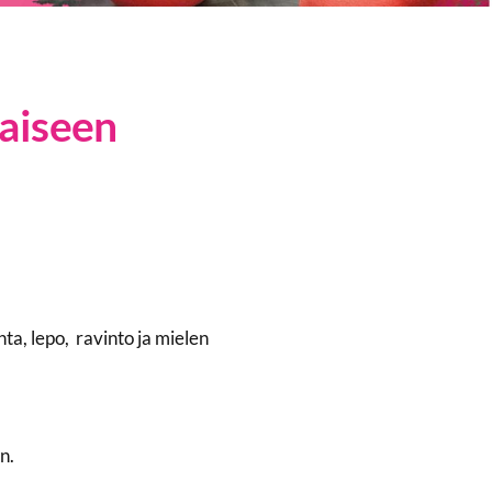
taiseen
nta, lepo, ravinto ja mielen
n.