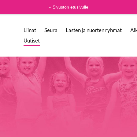
« Sivuston etusivulle
Liinat
Seura
Lasten ja nuorten ryhmät
Ai
osti
Uutiset