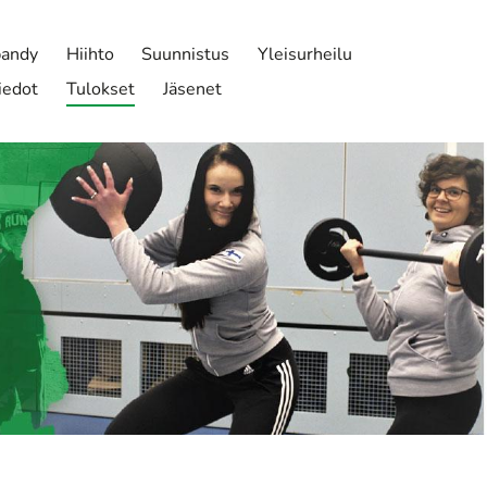
bandy
Hiihto
Suunnistus
Yleisurheilu
iedot
Tulokset
Jäsenet