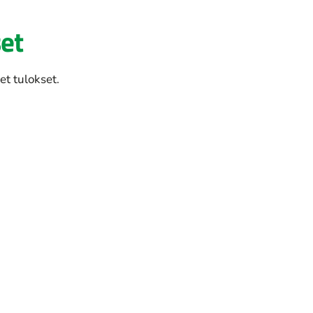
set
t tulokset.