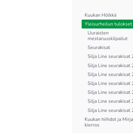
Kuukan Hölkkä
Yleisurheilun tulokset
Uuraisten
mestaruuskilpailut
Seurakisat
Silja Line seurakisat
Silja Line seurakisat
Silja Line seurakisat
Silja Line seurakisat
Silja Line seurakisat
Silja Line seurakisat
Silja Line seurakisat
Kuukan hiihdot ja Mirj
kierros