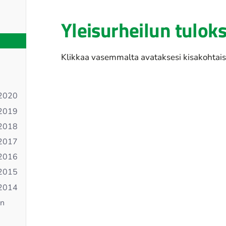
Yleisurheilun tulok
Klikkaa vasemmalta avataksesi kisakohtaise
 2020
 2019
 2018
 2017
 2016
 2015
 2014
an