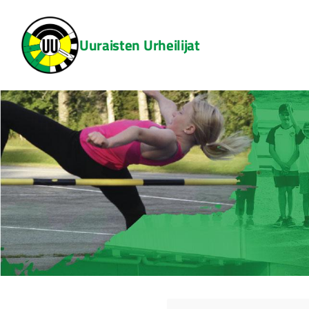
Siirry
sivun
Uuraisten Urheilijat
sisältöön