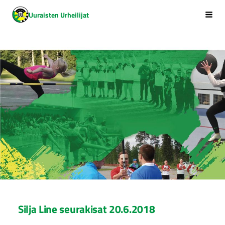
Siirry
Uuraisten Urheilijat
Vali
sivun
sisältöön
Silja Line seurakisat 20.6.2018