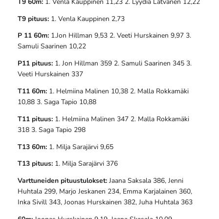
T9 60m:
1. Venla Kauppinen 11,23 2. Lyydia Latvanen 12,22
T9 pituus:
1. Venla Kauppinen 2,73
P 11 60m:
1.Jon Hillman 9,53 2. Veeti Hurskainen 9,97 3.
Samuli Saarinen 10,22
P11 pituus:
1. Jon Hillman 359 2. Samuli Saarinen 345 3.
Veeti Hurskainen 337
T11 60m:
1. Helmiina Malinen 10,38 2. Malla Rokkamäki
10,88 3. Saga Tapio 10,88
T11 pituus:
1. Helmiina Malinen 347 2. Malla Rokkamäki
318 3. Saga Tapio 298
T13 60m:
1. Milja Sarajärvi 9,65
T13 pituus:
1. Milja Sarajärvi 376
Varttuneiden pituustulokset:
Jaana Saksala 386, Jenni
Huhtala 299, Marjo Jeskanen 234, Emma Karjalainen 360,
Inka Sivill 343, Joonas Hurskainen 382, Juha Huhtala 363