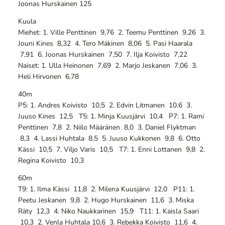
Joonas Hurskainen 125
Kuula
Miehet: 1. Ville Penttinen 9,76 2. Teemu Penttinen 9,26 3.
Jouni Kines 8,32 4. Tero Mäkinen 8,06 5. Pasi Haarala
7,91 6. Joonas Hurskainen 7,50 7. Ilja Koivisto 7,22
Naiset: 1. Ulla Heinonen 7,69 2. Marjo Jeskanen 7,06 3.
Heli Hirvonen 6,78
40m
P5: 1. Andres Koivisto 10,5 2. Edvin Litmanen 10.6 3.
Juuso Kines 12,5 T5: 1. Minja Kuusjärvi 10,4 P7: 1. Rami
Penttinen 7,8 2. Niilo Määränen 8,0 3. Daniel Flyktman
8,3 4. Lassi Huhtala 8,5 5. Juuso Kukkonen 9,8 6. Otto
Kässi 10,5 7. Viljo Varis 10,5 T7: 1. Enni Lottanen 9,8 2.
Regina Koivisto 10,3
60m
T9: 1. Ilma Kässi 11,8 2. Milena Kuusjärvi 12,0 P11: 1.
Peetu Jeskanen 9,8 2. Hugo Hurskainen 11,6 3. Miska
Räty 12,3 4. Niko Naukkarinen 15,9 T11: 1. Kaisla Saari
10,3 2. Venla Huhtala 10,6 3. Rebekka Koivisto 11,6 4.