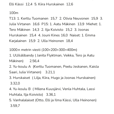
Elli Kässi 12,4 5. Kiira Hurskainen 12,6
100m
T13: 1. Kerttu Tuomanen 15,7 2. Olivia Neuvonen 15,9 3.
Julia Virtanen 16,6 P15: 1. Aatu Mäkinen 13,9 Miehet: 1.
Tero Mäkinen 14,3 2. Ilja Koivisto 15,2 3. Joonas
Hurskainen 15,4 4. Jouni Kines 16,0 Naiset: 1. Emma
Karjalainen 15,9 2. Ulla Heinonen 18,4
1000:n metrin viesti (100+200+300+400m)
1. UU/sälibandy ( Janita Flyktman, Veikka, Tero ja Aatu
Mäkinen) 2.56,4
2. Yu-koulu A (Kerttu Tuomanen, Peetu Jeskanen, Kaisla
Saari, Julia Virtanen) 3.21,1
3. Hurskaiset ( Lilja, Kiira, Hugo ja Joonas Hurskainen)
3.32,0
4. Yu-koulu B ( Milena Kuusjärvi, Venla Huhtala, Lassi
Huhtala, Ilja Koivisto) 3.36,1
5. Vanhalalaiset (Otto, Elli ja Ilma Kässi, Ulla Heinonen)
3.59,7