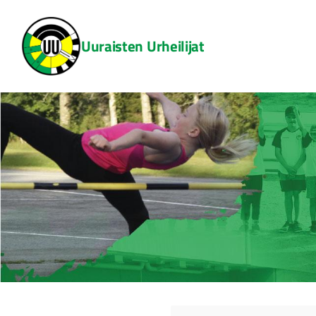
Siirry
sivun
Uuraisten Urheilijat
sisältöön