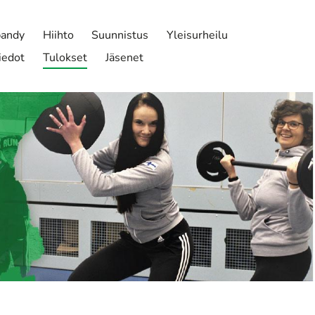
bandy
Hiihto
Suunnistus
Yleisurheilu
iedot
Tulokset
Jäsenet