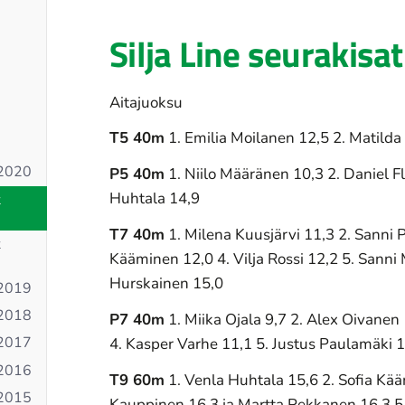
Silja Line seurakisa
Aitajuoksu
T5 40m
1. Emilia Moilanen 12,5 2. Matild
 2020
P5 40m
1. Niilo Määränen 10,3 2. Daniel F
Huhtala 14,9
t
T7 40m
1. Milena Kuusjärvi 11,3 2. Sanni 
t
Kääminen 12,0 4. Vilja Rossi 12,2 5. Sanni M
Hurskainen 15,0
 2019
 2018
P7 40m
1. Miika Ojala 9,7 2. Alex Oivanen 
 2017
4. Kasper Varhe 11,1 5. Justus Paulamäki 
 2016
T9 60m
1. Venla Huhtala 15,6 2. Sofia Kä
 2015
Kauppinen 16,3 ja Martta Pekkanen 16,3 