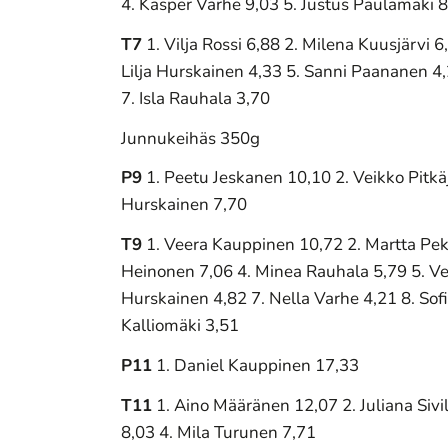
4. Kasper Varhe 9,03 5. Justus Paulamäki 
T7
1. Vilja Rossi 6,88 2. Milena Kuusjärvi 6
Lilja Hurskainen 4,33 5. Sanni Paananen 4
7. Isla Rauhala 3,70
Junnukeihäs 350g
P9
1. Peetu Jeskanen 10,10 2. Veikko Pitkä
Hurskainen 7,70
T9
1. Veera Kauppinen 10,72 2. Martta Pe
Heinonen 7,06 4. Minea Rauhala 5,79 5. Ven
Hurskainen 4,82 7. Nella Varhe 4,21 8. Sof
Kalliomäki 3,51
P11
1. Daniel Kauppinen 17,33
T11
1. Aino Määränen 12,07 2. Juliana Sivi
8,03 4. Mila Turunen 7,71