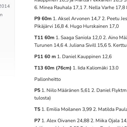
 2014
6. Minea Rauhala 17,1 7. Nella Varhe 17,8 
an
P9 60m
1. Aksel Arvonen 14,7 2. Peetu Je
Pikäjärvi 16,8 4. Hugo Hurskainen 17,0
T11 60m
1. Saaga Saniola 12,0 2. Aino Mä
Turunen 14,6 4. Juliana Sivill 15,6 5. Ker
P11 60 m
1. Daniel Kauppinen 12,6
T13 60m (76cm)
1. Iida Kaliomäki 13.0
Pallonheitto
P5
1. Niilo Määränen 5,61 2. Daniel Flyktm
tulosta)
T5
1. Emilia Moilanen 3,99 2. Matilda Pau
P7
1. Alex Oivanen 24,88 2. Miika Ojala 14