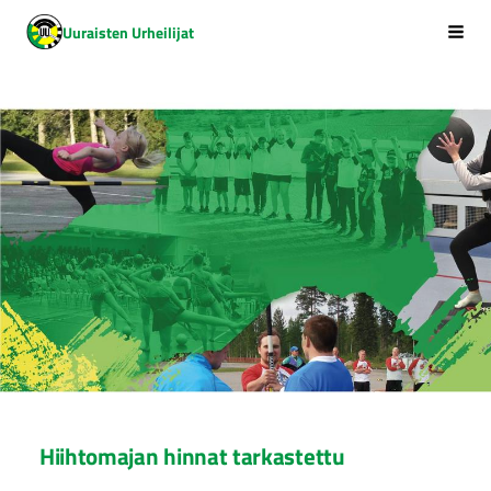
Siirry
Uuraisten Urheilijat
Vali
sivun
sisältöön
Hiihtomajan hinnat tarkastettu