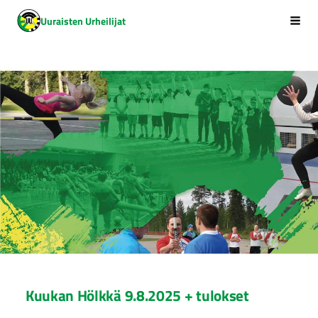
Siirry
Uuraisten Urheilijat
Vali
sivun
sisältöön
Kuukan Hölkkä 9.8.2025 + tulokset