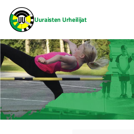
Siirry
sivun
Uuraisten Urheilijat
sisältöön