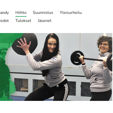
bandy
Hiihto
Suunnistus
Yleisurheilu
iedot
Tulokset
Jäsenet