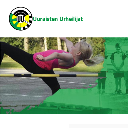
Siirry
sivun
Uuraisten Urheilijat
sisältöön