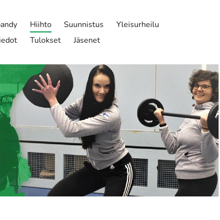
bandy
Hiihto
Suunnistus
Yleisurheilu
iedot
Tulokset
Jäsenet